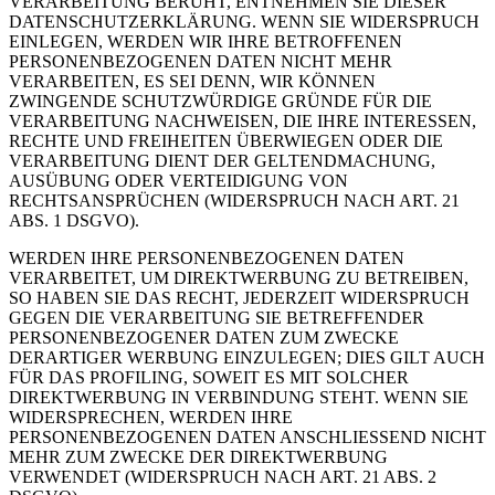
VERARBEITUNG BERUHT, ENTNEHMEN SIE DIESER
DATENSCHUTZERKLÄRUNG. WENN SIE WIDERSPRUCH
EINLEGEN, WERDEN WIR IHRE BETROFFENEN
PERSONENBEZOGENEN DATEN NICHT MEHR
VERARBEITEN, ES SEI DENN, WIR KÖNNEN
ZWINGENDE SCHUTZWÜRDIGE GRÜNDE FÜR DIE
VERARBEITUNG NACHWEISEN, DIE IHRE INTERESSEN,
RECHTE UND FREIHEITEN ÜBERWIEGEN ODER DIE
VERARBEITUNG DIENT DER GELTENDMACHUNG,
AUSÜBUNG ODER VERTEIDIGUNG VON
RECHTSANSPRÜCHEN (WIDERSPRUCH NACH ART. 21
ABS. 1 DSGVO).
WERDEN IHRE PERSONENBEZOGENEN DATEN
VERARBEITET, UM DIREKTWERBUNG ZU BETREIBEN,
SO HABEN SIE DAS RECHT, JEDERZEIT WIDERSPRUCH
GEGEN DIE VERARBEITUNG SIE BETREFFENDER
PERSONENBEZOGENER DATEN ZUM ZWECKE
DERARTIGER WERBUNG EINZULEGEN; DIES GILT AUCH
FÜR DAS PROFILING, SOWEIT ES MIT SOLCHER
DIREKTWERBUNG IN VERBINDUNG STEHT. WENN SIE
WIDERSPRECHEN, WERDEN IHRE
PERSONENBEZOGENEN DATEN ANSCHLIESSEND NICHT
MEHR ZUM ZWECKE DER DIREKTWERBUNG
VERWENDET (WIDERSPRUCH NACH ART. 21 ABS. 2